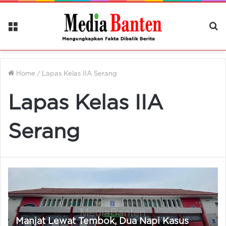
Menu
Ca
Be
Home
/
Lapas Kelas IIA Serang
Lapas Kelas IIA
Serang
Manjat Lewat Tembok, Dua Napi Kasus