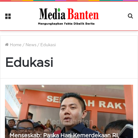
Menu
Ca
Be
Home
/
News
/
Edukasi
Edukasi
Menseskab: Paska Hari Kemerdekaan RI,