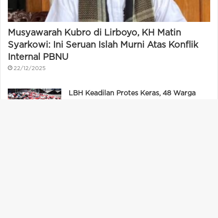
Musyawarah Kubro di Lirboyo, KH Matin
Syarkowi: Ini Seruan Islah Murni Atas Konflik
Internal PBNU
22/12/2025
LBH Keadilan Protes Keras, 48 Warga
Tangsel Dipidanakan Karena Buang
Sampah Sembarangan
20/01/2026
Ba
Peringati Sumpah Pemuda, PDIP Banten
Gelar E-Sport
to
31/10/2021
to
Pemkab Lebak Janji, Korban Bencana
bu
Alam Lebak Gedong Terima Huntap
Tahun 2026
06/04/2026