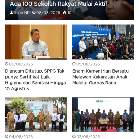
Ada 100 Sekolah Rakyat Mulai Aktif
Beroperasi
Iman NR
08/08/2026
10
06/08/2026
05/08/2026
Diancam Ditutup, SPPG Tak
Enam Kementrian Bersatu
punya Sertifikat Laik
Melawan Kekerasan Anak
Higiene dan Sanitasi Hingga
Melalui Gernas Rana
10 Agustus
04/08/2026
03/08/2026