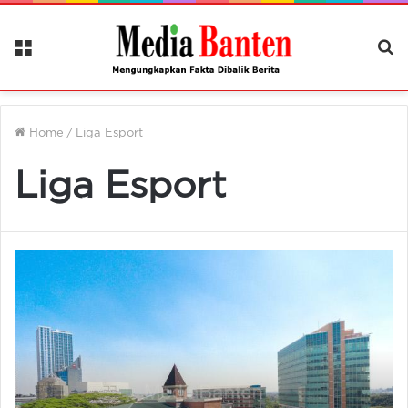
Menu
Ca
Be
Home
/
Liga Esport
Liga Esport