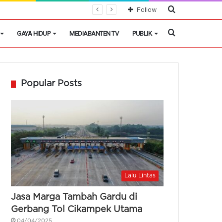
Cari
Follow
Berita
Cari
GAYA HIDUP
MEDIABANTEN TV
PUBLIK
Berita
Popular Posts
Lalu Lintas
Jasa Marga Tambah Gardu di
Gerbang Tol Cikampek Utama
04/04/2025