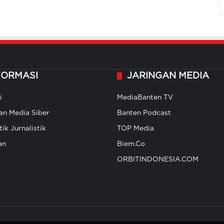
FORMASI
JARINGAN MEDIA
i
MediaBanten TV
n Media Siber
Banten Podcast
ik Jurnalistik
TOP Media
an
Biem.Co
ORBITINDONESIA.COM