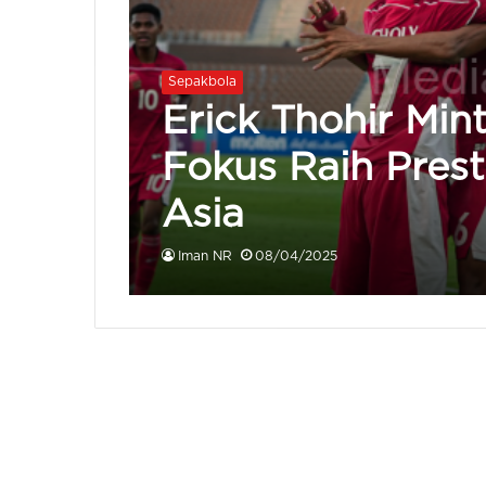
Sepakbola
Erick Thohir Min
Fokus Raih Presta
Asia
Iman NR
08/04/2025