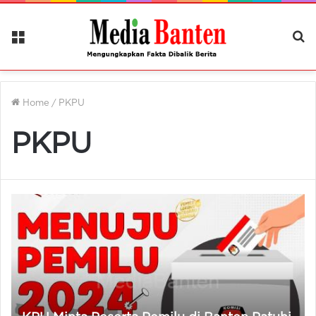
Menu
Ca
Be
Home
/
PKPU
PKPU