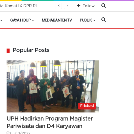
Cari
a Komisi IX DPR RI
Follow
Berita
Cari
GAYA HIDUP
MEDIABANTEN TV
PUBLIK
Berita
Popular Posts
Edukasi
UPH Hadirkan Program Magister
Pariwisata dan D4 Karyawan
05/10/2022