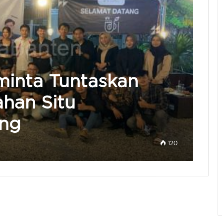
minta Tuntaskan
ahan Situ
ng
120