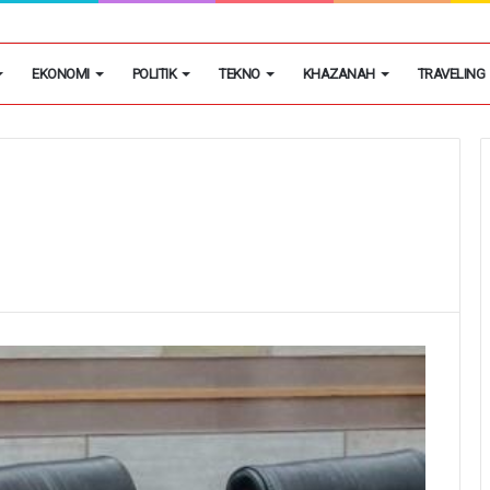
 Soetta Layani 25,9 Juta Penumpang Pesawat Semester I 2026
EKONOMI
POLITIK
TEKNO
KHAZANAH
TRAVELING