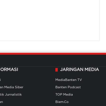
FORMASI
JARINGAN MEDIA
i
MediaBanten TV
n Media Siber
Banten Podcast
ik Jurnalistik
TOP Media
an
Biem.Co