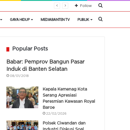
Cari
Follow
Berita
Cari
GAYA HIDUP
MEDIABANTEN TV
PUBLIK
Berita
Popular Posts
Babar: Pemprov Bangun Pasar
Induk di Banten Selatan
08/01/2018
Kepala Kemenag Kota
Serang Apresiasi
Peresmian Kawasan Royal
Baroe
22/02/2026
Polsek Ciwandan dan
Industri Diskusi Soal