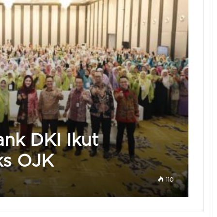
nk DKI Ikut
ks OJK
110