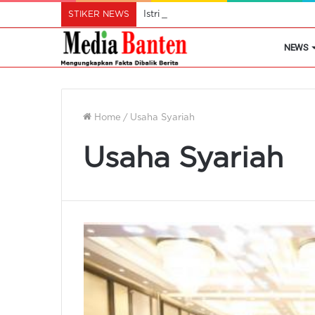
STIKER NEWS
Istri Wali Kota Ajak Perempuan Cil
NEWS
Home
/
Usaha Syariah
Usaha Syariah