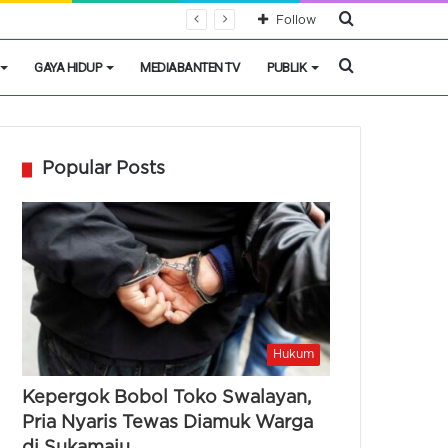
Cari
Follow
Berita
Cari
GAYA HIDUP
MEDIABANTEN TV
PUBLIK
Berita
Popular Posts
Hukum
Kepergok Bobol Toko Swalayan,
Pria Nyaris Tewas Diamuk Warga
di Sukamaju