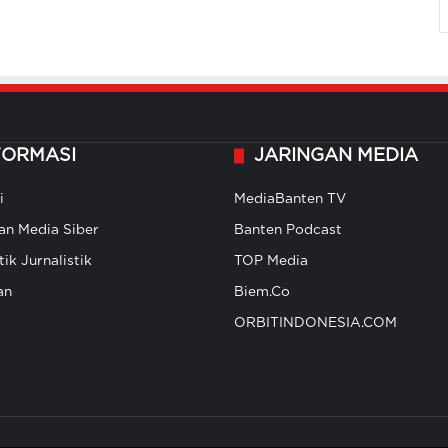
FORMASI
JARINGAN MEDIA
i
MediaBanten TV
n Media Siber
Banten Podcast
ik Jurnalistik
TOP Media
an
Biem.Co
ORBITINDONESIA.COM