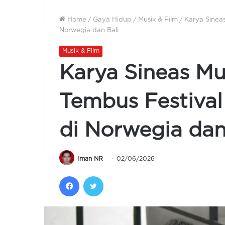
Home
/
Gaya Hidup
/
Musik & Film
/
Karya Sineas
Norwegia dan Bali
Musik & Film
Karya Sineas Mu
Tembus Festival 
di Norwegia dan
Iman NR
02/06/2026
Facebook
Twitter