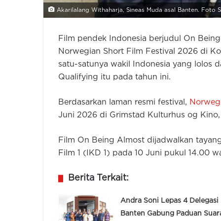
Akarilalang Withaharja, Sineas Muda asal Banten. Foto S
Film pendek Indonesia berjudul On Bein
Norwegian Short Film Festival 2026 di Ko
satu-satunya wakil Indonesia yang lolos d
Qualifying itu pada tahun ini.
Berdasarkan laman resmi festival,
Norwegi
Juni 2026 di Grimstad Kulturhus og Kino,
Film On Being Almost dijadwalkan tayang
Film 1 (IKD 1) pada 10 Juni pukul 14.00 w
Berita Terkait:
Andra Soni Lepas 4 Delegasi
Banten Gabung Paduan Suar