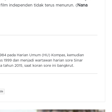
ilm independen tidak terus menurun. (
Nana
Vanya, Penyanyi Cilik Raih Gelar
Roro Cilik Kab Malang Via Lagu
Penjaga Budaya
Penyanyi Cilik Asal Padang
Luncurkan Lagu Surat Kecil Untuk
Nabi
Film Maker Muda Asal Banten
 1984 pada Harian Umum (HU) Kompas, kemudian
Tembus Festival Film Internasional
s 1999 dan menjadi wartawan harian sore Sinar
JAFF 2025
 tahun 2015, saat koran sore ini bangkrut.
TemanHebat Records Buka
Pendaftaran Dyslexia Festival
da
Aldino Moreno Rilis Lagu
Ramadhan 2026 “Mahkota Cahaya”,
Bakal Banyak Orang Nangis