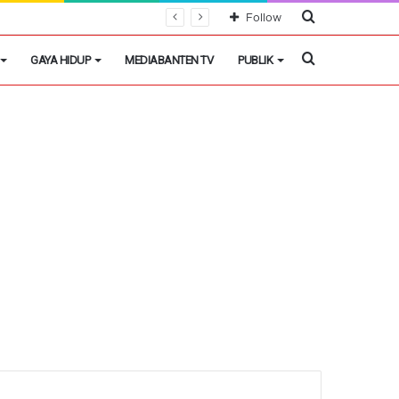
Cari
Follow
Berita
Cari
GAYA HIDUP
MEDIABANTEN TV
PUBLIK
Berita