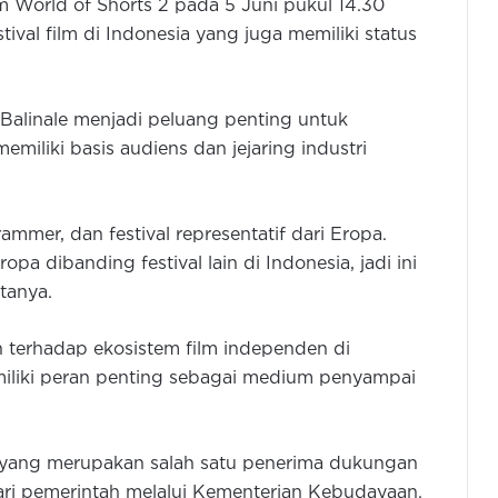
m World of Shorts 2 pada 5 Juni pukul 14.30
ival film di Indonesia yang juga memiliki status
Balinale menjadi peluang penting untuk
emiliki basis audiens dan jejaring industri
ammer, dan festival representatif dari Eropa.
a dibanding festival lain di Indonesia, jadi ini
tanya.
 terhadap ekosistem film independen di
emiliki peran penting sebagai medium penyampai
Penyanyi Asiha Kamila Luncurkan
Album Sosobatan
 yang merupakan salah satu penerima dukungan
ri pemerintah melalui Kementerian Kebudayaan.