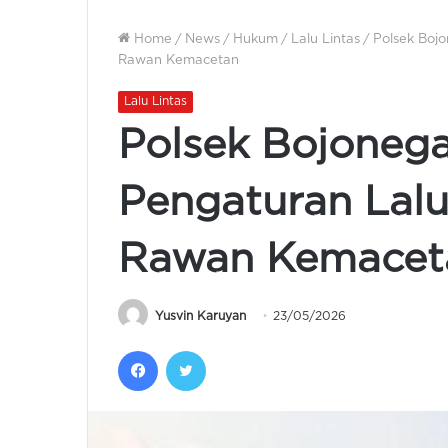
Home
/
News
/
Hukum
/
Lalu Lintas
/
Polsek Bojo
Rawan Kemacetan
Lalu Lintas
Polsek Bojonega
Pengaturan Lalu 
Rawan Kemacet
Yusvin Karuyan
23/05/2026
Facebook
Twitter