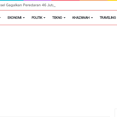
ngsel Gagalkan Peredaran 46 Juta Obat Keras Ilegal
EKONOMI
POLITIK
TEKNO
KHAZANAH
TRAVELING