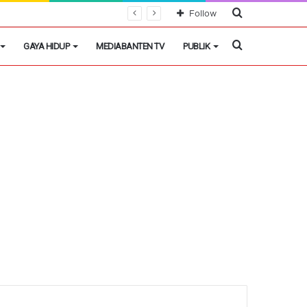
Cari
Follow
Berita
Cari
GAYA HIDUP
MEDIABANTEN TV
PUBLIK
Berita