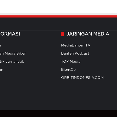
FORMASI
JARINGAN MEDIA
i
MediaBanten TV
n Media Siber
Banten Podcast
ik Jurnalistik
TOP Media
an
Biem.Co
ORBITINDONESIA.COM