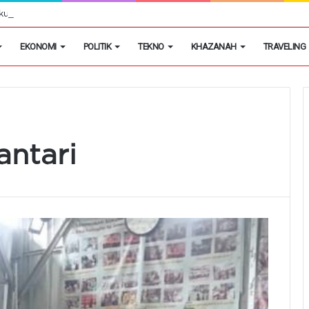
aku Kekerasan dan Penghasulan Saat Demo di PT Pemi
EKONOMI
POLITIK
TEKNO
KHAZANAH
TRAVELING
ntari