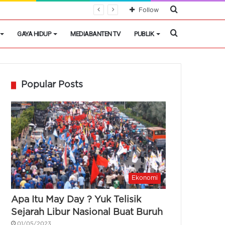
Cari
Follow
Berita
Cari
GAYA HIDUP
MEDIABANTEN TV
PUBLIK
Berita
Popular Posts
Ekonomi
Apa Itu May Day ? Yuk Telisik
Sejarah Libur Nasional Buat Buruh
01/05/2023