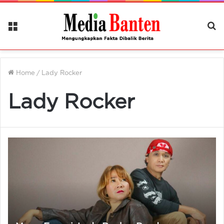
Menu
Ca
Be
Home
/
Lady Rocker
Lady Rocker