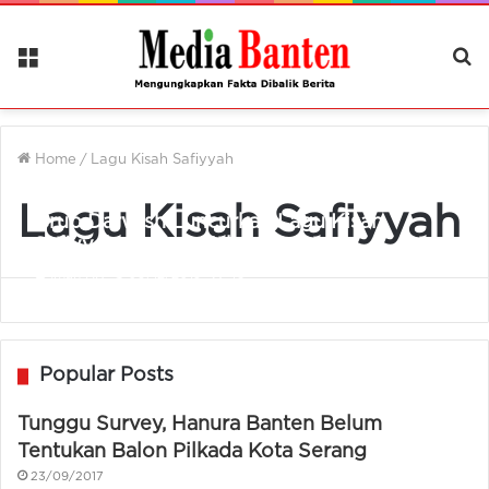
Menu
Ca
Be
Home
/
Lagu Kisah Safiyyah
Lagu Kisah Safiyyah
Grup Darwish Luncurkan Lagu Kisah
Safiyyah, Pejuang Uhud
Iman NR
09/12/2019
43
Popular Posts
Tunggu Survey, Hanura Banten Belum
Tentukan Balon Pilkada Kota Serang
23/09/2017