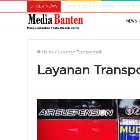
STIKER NEWS
Diancam Ditutup, SPPG Tak punya Sert
NEWS
Home
/
Layanan Transportasi
Layanan Transpo