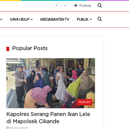
Cari
Follow
Berita
Cari
GAYA HIDUP
MEDIABANTEN TV
PUBLIK
Berita
Popular Posts
Hukum
Kapolres Serang Panen Ikan Lele
di Mapolsek Cikande
15/01/2025