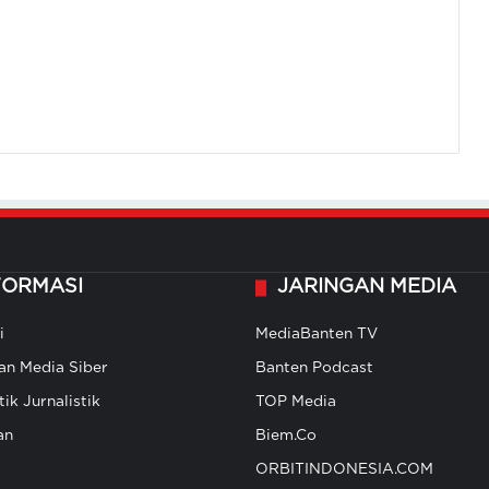
FORMASI
JARINGAN MEDIA
i
MediaBanten TV
n Media Siber
Banten Podcast
ik Jurnalistik
TOP Media
an
Biem.Co
ORBITINDONESIA.COM