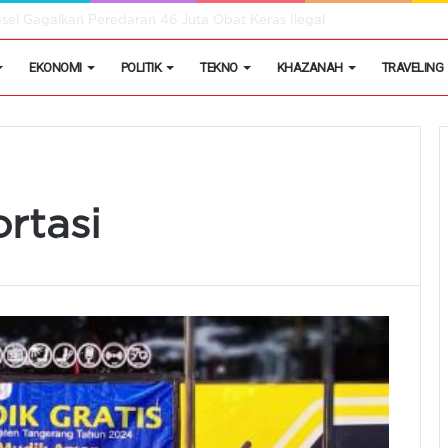
ifikat Laik Higiene dan Sanitasi Hingga 10 Agustus
EKONOMI
POLITIK
TEKNO
KHAZANAH
TRAVELING
rtasi