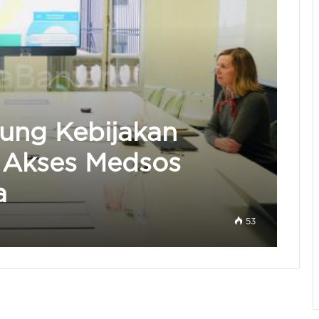
ung Kebijakan
i Akses Medsos
a
53