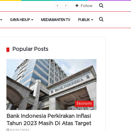
Cari
a Komisi IX DPR RI
Follow
Berita
Cari
GAYA HIDUP
MEDIABANTEN TV
PUBLIK
Berita
Popular Posts
Ekonomi
Bank Indonesia Perkirakan Inflasi
Tahun 2023 Masih Di Atas Target
02/12/2022