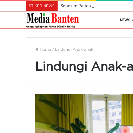
STIKER NEWS
Sebelum Pasien BPJS Meninggal, Kelu
NEWS
Home
/
Lindungi Anak-anak
Lindungi Anak-