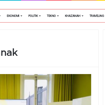
han Tunggu Ruang Rawat di Medsos Dihujat Dokter dan Nakes, Ini Kat
EKONOMI
POLITIK
TEKNO
KHAZANAH
TRAVELING
anak