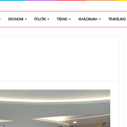
ngsel Gagalkan Peredaran 46 Juta Obat Keras Ilegal
EKONOMI
POLITIK
TEKNO
KHAZANAH
TRAVELING