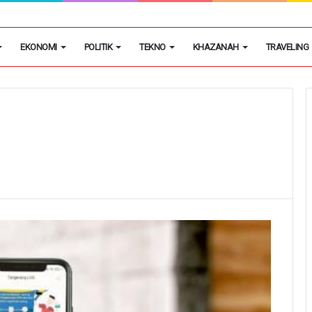
h Putih Tidak Akan Menutup Warung Kelontongan di Desa
EKONOMI
POLITIK
TEKNO
KHAZANAH
TRAVELING