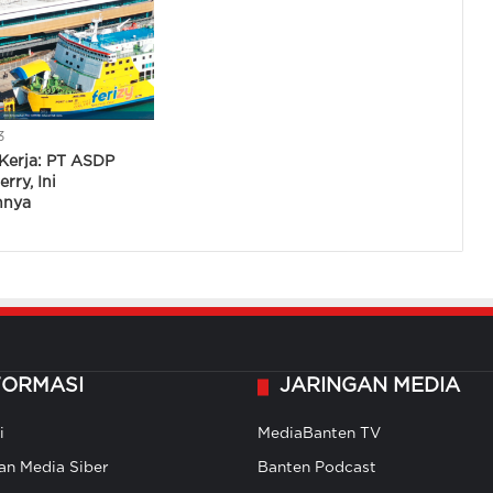
3
Kerja: PT ASDP
rry, Ini
nnya
FORMASI
JARINGAN MEDIA
i
MediaBanten TV
n Media Siber
Banten Podcast