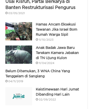
Usai Kisruh, Partai Berkarya di
Banten Restrukturisasi Pengurus
03/05/2021
Hamas Ancam Eksekusi
Tawanan Jika Israel Bom
Rumah Warga Sipil
11/10/2023
Anak Badak Jawa Baru
Terekam Kamera Jebakan
di TN Ujung Kulon
11/04/2024
Belum Ditemukan, 3 WNA China Yang
Tenggelam di Sangiang
04/11/2019
Keistimewaan Hari Jumat
Dibanding Hari Lain
02/09/2022