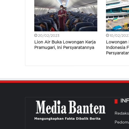
20/02/2023
10/02/202
Lion Air Buka Lowongan Kerja
Lowongan 
Pramugari, Ini Persyaratannya
Indonesia Fe
Persyarata
IN
Redaks
Pedoma