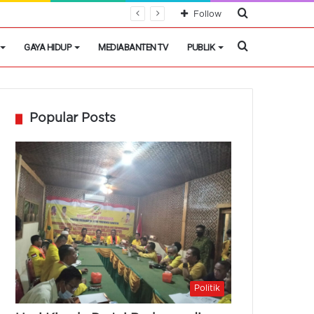
Cari
Follow
Berita
Cari
GAYA HIDUP
MEDIABANTEN TV
PUBLIK
Berita
Popular Posts
Politik