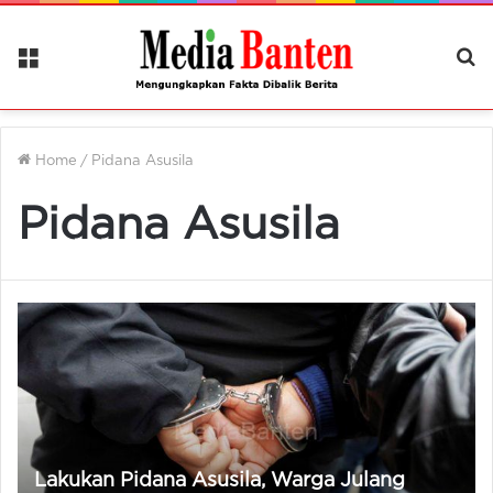
Menu
Ca
Be
Home
/
Pidana Asusila
Pidana Asusila
Lakukan Pidana Asusila, Warga Julang