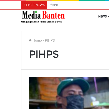
STIKER NEWS
Mendes Pastikan Koperasi Desa Mera
NEWS
Home
/
PIHPS
PIHPS