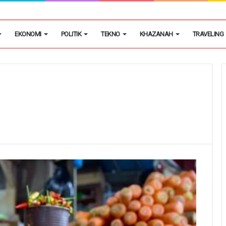
h Putih Tidak Akan Menutup Warung Kelontongan di Desa
EKONOMI
POLITIK
TEKNO
KHAZANAH
TRAVELING