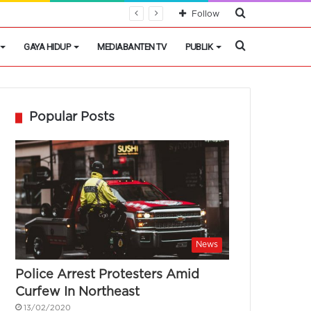
Cari
Follow
Berita
Cari
GAYA HIDUP
MEDIABANTEN TV
PUBLIK
Berita
Popular Posts
News
Police Arrest Protesters Amid
Curfew In Northeast
13/02/2020