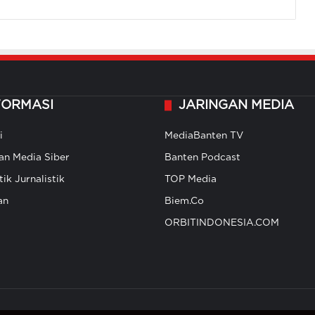
FORMASI
JARINGAN MEDIA
i
MediaBanten TV
n Media Siber
Banten Podcast
ik Jurnalistik
TOP Media
an
Biem.Co
ORBITINDONESIA.COM