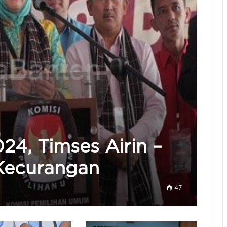
24, Timses Airin –
Kecurangan
47