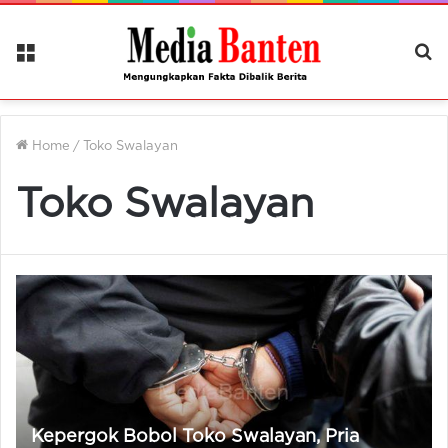
Menu
Ca
Be
Home
/
Toko Swalayan
Toko Swalayan
Kepergok Bobol Toko Swalayan, Pria