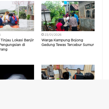
6
23/01/2026
Tinjau Lokasi Banjir
Warga Kampung Bojong
Pengungsian di
Gedung Tewas Tercebur Sumur
rang
11/12/2025
umahan BCP Ciruas
Ditangkap, 2 Pemuda Bawa
Meninggal Dunia di
Kabur Gadis di Bawah Umur di