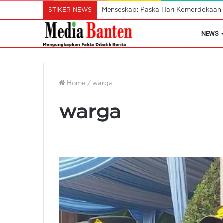
STIKER NEWS
Mendes Pastikan Koperasi Desa Mera
NEWS
Home
/
warga
warga