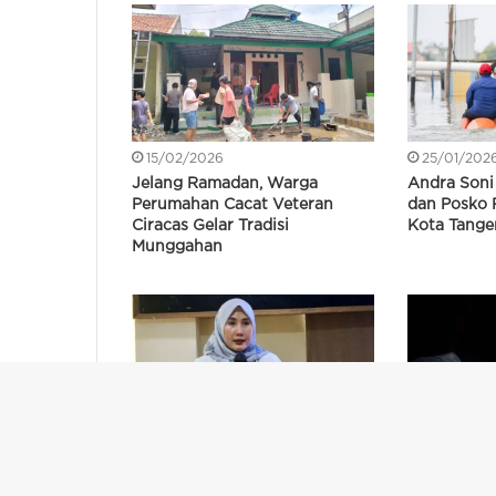
15/02/2026
25/01/202
Jelang Ramadan, Warga
Andra Soni 
Perumahan Cacat Veteran
dan Posko 
Ciracas Gelar Tradisi
Kota Tange
Munggahan
17/12/2025
21/12/2025
Warga Per
Warga Kab Serang Lahir, Bisa
Ditemukan 
Langsung Bawa Akta