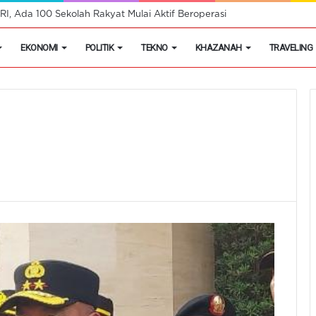
h Putih Tidak Akan Menutup Warung Kelontongan di Desa
EKONOMI
POLITIK
TEKNO
KHAZANAH
TRAVELING