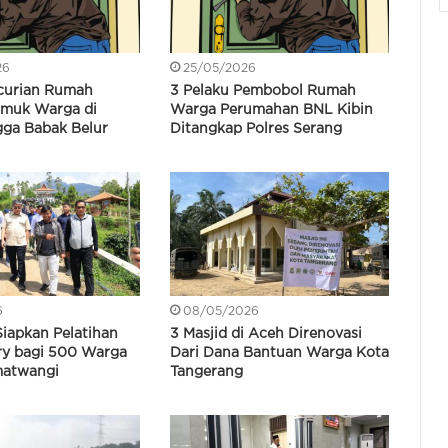
26
25/05/2026
curian Rumah
3 Pelaku Pembobol Rumah
amuk Warga di
Warga Perumahan BNL Kibin
gga Babak Belur
Ditangkap Polres Serang
6
08/05/2026
iapkan Pelatihan
3 Masjid di Aceh Direnovasi
ry bagi 500 Warga
Dari Dana Bantuan Warga Kota
matwangi
Tangerang