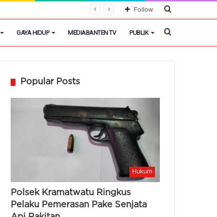
Cari
Follow
Berita
Cari
GAYA HIDUP
MEDIABANTEN TV
PUBLIK
Berita
Popular Posts
Hukum
Polsek Kramatwatu Ringkus
Pelaku Pemerasan Pake Senjata
Api Rakitan