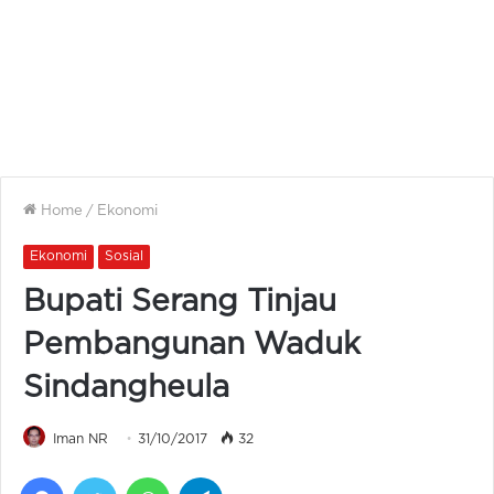
Home
/
Ekonomi
Ekonomi
Sosial
Bupati Serang Tinjau
Pembangunan Waduk
Sindangheula
Iman NR
31/10/2017
32
Facebook
Twitter
WhatsApp
Telegram