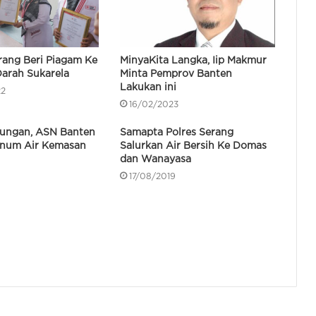
Andra Soni Apresiasi Semangat
Gotong Royong Warga Kampung
Cengkok
rang Beri Piagam Ke
MinyaKita Langka, Iip Makmur
arah Sukarela
Minta Pemprov Banten
IPSM Usul Penyusunan Permensos
Lakukan ini
22
Soal Kolaborasi Seluruh Pilar Sosial
16/02/2023
ungan, ASN Banten
Samapta Polres Serang
inum Air Kemasan
Salurkan Air Bersih Ke Domas
Pusat Budaya Banten Gelar
dan Wanayasa
Broadcasting Camp 2026,
Wujudkan SDM Unggul Literasi
17/08/2019
Pada Hari Anak Nasional, Rumah
Pancasila di Carita Dapat
Penghargaan dari Yayasan Betesda
Ministry
Peringati HAN, Ananda Trianh
Salichan Ajak Wujudkan
Lingkungan Ramah Anak