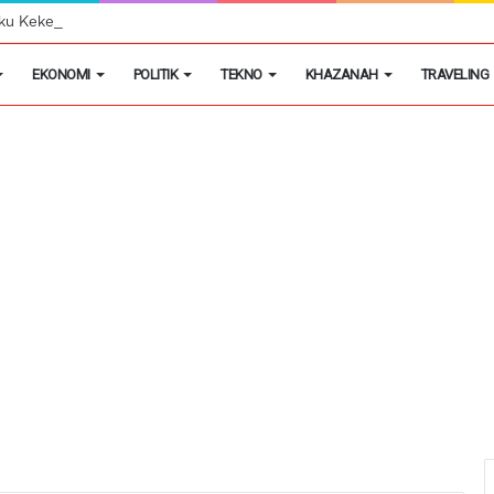
aku Kekerasan dan Penghasulan Saat Demo di PT Pemi
EKONOMI
POLITIK
TEKNO
KHAZANAH
TRAVELING