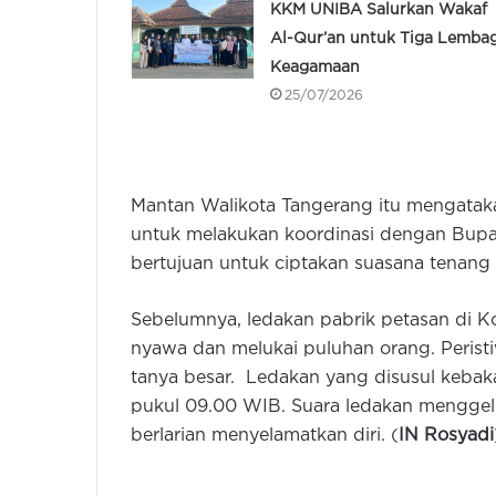
KKM UNIBA Salurkan Wakaf
Al-Qur’an untuk Tiga Lemba
Keagamaan
25/07/2026
Mantan Walikota Tangerang itu mengataka
untuk melakukan koordinasi dengan Bupat
bertujuan untuk ciptakan suasana tenang 
Sebelumnya, ledakan pabrik petasan di 
nyawa dan melukai puluhan orang. Perist
tanya besar. Ledakan yang disusul kebaka
pukul 09.00 WIB. Suara ledakan mengge
berlarian menyelamatkan diri. (
IN Rosyadi