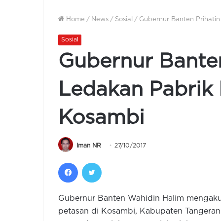
Home
/
News
/
Sosial
/
Gubernur Banten Prihati
Sosial
Gubernur Banten
Ledakan Pabrik 
Kosambi
Iman NR
27/10/2017
Facebook
Twitter
Gubernur Banten Wahidin Halim mengaku 
petasan di Kosambi, Kabupaten Tangerang