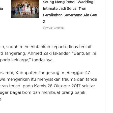
Saung Mang Pendi: Wedding
ga
Intimate Jadi Solusi Tren
Pernikahan Sederhana Ala Gen
Z
25/07/2026
n, sudah memerintahkan kepada dinas terkait
i Tangerang, Ahmed Zaki Iskandar. “Bantuan ini
pada keluarga,” tandasnya.
Kemnaker Modernisasi Pelatihan
Kosambi, Kabupaten Tangerang, merenggut 47
Pejabat Fungsional untuk Perkuat
iwa mengerikan itu menyisakan trauma dan tanda
Layanan Ketenagakerjaan
ran terjadi pada Kamis 26 Oktober 2017 sekitar
legar bagai bom dan membuat orang panik
Warga Sambut Rekonstruksi Jalan
Teluknaga – Dadap Oleh Pemprov
)
Banten