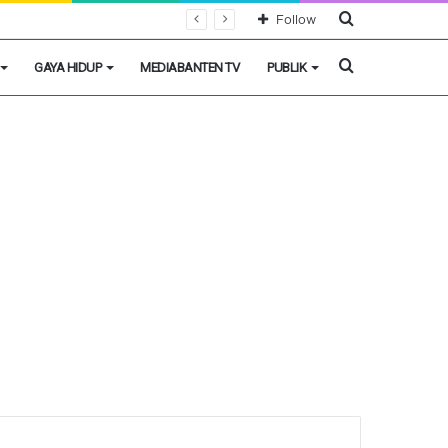
Cari
Follow
Berita
Cari
GAYA HIDUP
MEDIABANTEN TV
PUBLIK
Berita