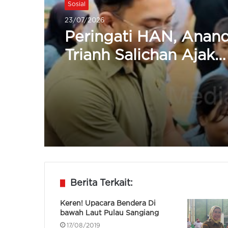
Sosial
Sosial
23/07/2026
23/07/2026
Andra Soni Ajak Sem
Pemangku Kepenting
Wujudkan Lingkunga
Peringati HAN, Anan
Ramah Anak
Trianh Salichan Ajak
Wujudkan Lingkunga
Ramah Anak
Berita Terkait:
Keren! Upacara Bendera Di
bawah Laut Pulau Sangiang
17/08/2019