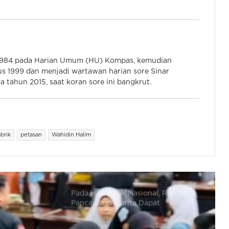
Andra Soni Apresiasi Semangat
Gotong Royong Warga Kampung
Cengkok
IPSM Usul Penyusunan Permensos
 1984 pada Harian Umum (HU) Kompas, kemudian
Soal Kolaborasi Seluruh Pilar Sosial
s 1999 dan menjadi wartawan harian sore Sinar
 tahun 2015, saat koran sore ini bangkrut.
Pusat Budaya Banten Gelar
Broadcasting Camp 2026,
Wujudkan SDM Unggul Literasi
brik
petasan
Wahidin Halim
Pada Hari Anak Nasional, Rumah
Pancasila di Carita Dapat
Penghargaan dari Yayasan Betesda
Ministry
Peringati HAN, Ananda Trianh
Salichan Ajak Wujudkan
Lingkungan Ramah Anak