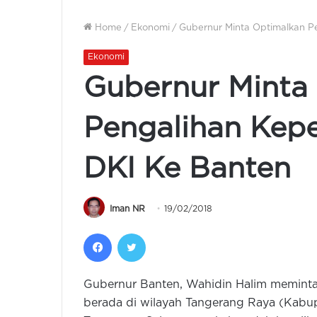
Home
/
Ekonomi
/
Gubernur Minta Optimalkan P
Ekonomi
Gubernur Minta
Pengalihan Kep
DKI Ke Banten
Iman NR
19/02/2018
Facebook
Twitter
Gubernur Banten, Wahidin Halim meminta
berada di wilayah Tangerang Raya (Kabu