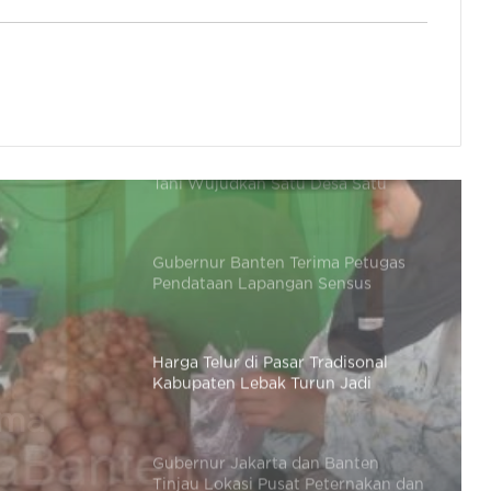
LOTTE Mart Serang Hadir dengan
Wajah Baru, Tawarkan Pengalaman
Berbelanja Lebih Nyaman
Gubernur Banten Dukung Pemuda
Tani Wujudkan Satu Desa Satu
Hektar Jagung
Gubernur Banten Terima Petugas
Pendataan Lapangan Sensus
Ekonomi 2026
Harga Telur di Pasar Tradisonal
Kabupaten Lebak Turun Jadi
Rp22.500 / Kg
n Lebak
Gubernur Jakarta dan Banten
Tinjau Lokasi Pusat Peternakan dan
/ Kg
Pertanian di Ciangir