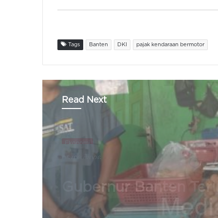
Tags
Banten
DKI
pajak kendaraan bermotor
Read Next
Ekonomi
04/08/2026
Harga Telur di Pasar
Tradisonal Kabupate
Turun Jadi Rp22.500 