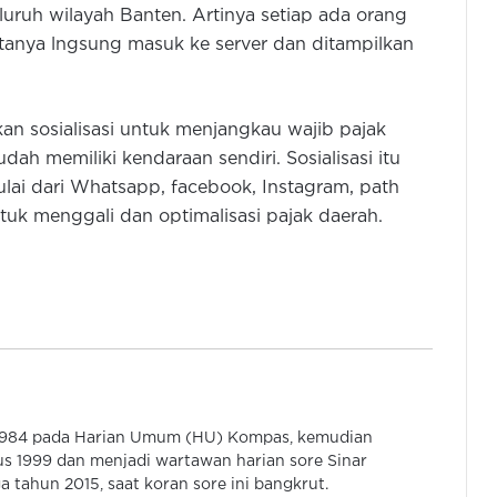
ruh wilayah Banten. Artinya setiap ada orang
tanya lngsung masuk ke server dan ditampilkan
Gubernur Banten Hadiri Panen
an sosialisasi untuk menjangkau wajib pajak
Raya Padi Organik 1.500 Hektar di
h memiliki kendaraan sendiri. Sosialisasi itu
Sukarame
lai dari Whatsapp, facebook, Instagram, path
untuk menggali dan optimalisasi pajak daerah.
Kisah Rapih Herdiansyah: Dari
Wartawan Hingga Jadi Komisaris
PT Pelabuhan Cilegon Mandiri
Disperindag Banten Gelar Pasar
Murah Khusus Pengemudi Ojol di
Panancangan
Gubernur Banten: Tahun 2026
 1984 pada Harian Umum (HU) Kompas, kemudian
Program Bang Andra Tangani 46,71
s 1999 dan menjadi wartawan harian sore Sinar
Km Jalan Desa
 tahun 2015, saat koran sore ini bangkrut.