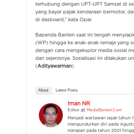
terhubung dengan UPT-UPT Samsat di selu
yang bayar pajak kendaraan bermotor, da
di dasboard,” kata Opar.
Bapenda Banten saat ini tengah menyiapk
(WP) hingga ke anak-anak remaja yang suda
dengan cara mengeksplor media sosial mu
dan sejenisnya. Sosialisasi ini dilakukan 
(
Adityawarman
)
About
Latest Posts
Iman NR
at
Editor
MediaBanten.Com
Menjadi wartawan sejak tahun
mengundurkan diri pada Agustu
Harapan pada tahun 2001 hingga