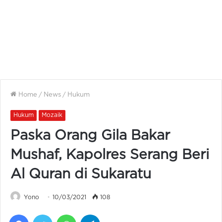
Home
/
News
/
Hukum
Hukum
Mozaik
Paska Orang Gila Bakar
Mushaf, Kapolres Serang Beri
Al Quran di Sukaratu
Yono
10/03/2021
108
Facebook
Twitter
WhatsApp
Telegram