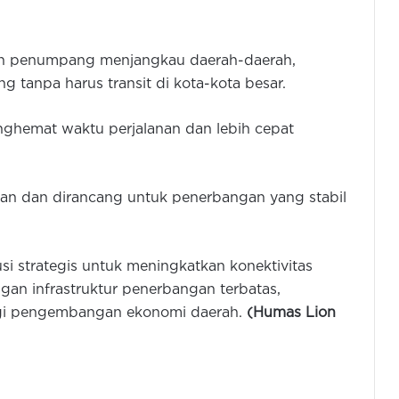
kan penumpang menjangkau daerah-daerah,
tanpa harus transit di kota-kota besar.
ghemat waktu perjalanan dan lebih cepat
n dan dirancang untuk penerbangan yang stabil
i strategis untuk meningkatkan konektivitas
Pemkab Pandeglang Siapkan 1.190
gan infrastruktur penerbangan terbatas,
Hektar Untuk Kawasan Industri
agi pengembangan ekonomi daerah.
(Humas Lion
Pemkot Cilegon dan PLN Indonesia
Power Tandatangani MoU Program
CSR