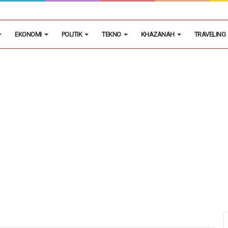
masok Utama Obat Keras Ilegal di Kosambi
EKONOMI
POLITIK
TEKNO
KHAZANAH
TRAVELING