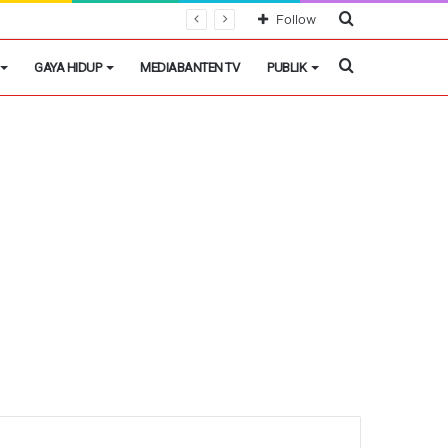
Cari
Follow
Berita
Cari
GAYA HIDUP
MEDIABANTEN TV
PUBLIK
Berita