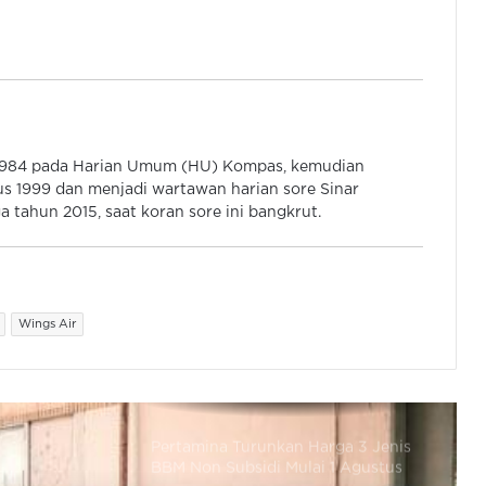
Kemnaker: Wawancara Program
Pelatihan Vokasi Batch 3 10 – 15 Juli
2026
Pemprov Banten Minta Industri
 1984 pada Harian Umum (HU) Kompas, kemudian
Hibahkan Tanah Untuk Pelebaran
s 1999 dan menjadi wartawan harian sore Sinar
Jalan Serdang – Bojonegara
 tahun 2015, saat koran sore ini bangkrut.
Disnaker Kota Tangerang dan
Swasta Gelar Rekrutmen Tenaga
Kerja Baru Lulus Sekolah
Wings Air
Pertamina Turunkan Harga 3 Jenis
BBM Non Subsidi Mulai 1 Agustus
2026, Ini Daftarnya
Wagub Banten Dimpingi Wapres
Kunjungi Produksi Motor Listrik di