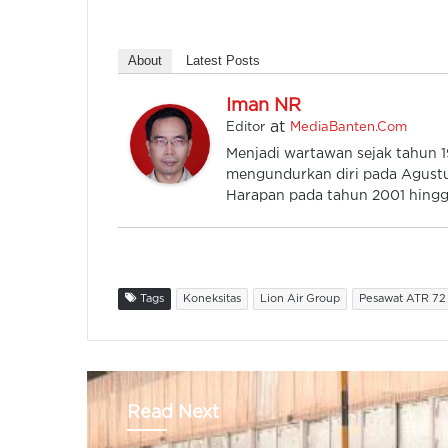
About
Latest Posts
Iman NR
at
Editor
MediaBanten.Com
Menjadi wartawan sejak tahun
mengundurkan diri pada Agustu
Harapan pada tahun 2001 hingga
Tags
Koneksitas
Lion Air Group
Pesawat ATR 72
Read Next