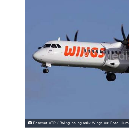
Pesawat ATR / Baling-baling milik Wings Air. Foto: Hum