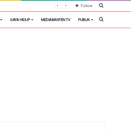
Cari
Follow
Berita
Cari
GAYA HIDUP
MEDIABANTEN TV
PUBLIK
Berita