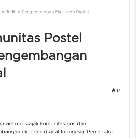
rus Terlibat Pengembangan Ekosistem Digital
unitas Postel
 Pengembangan
l
17
iantara mengajak komunitas pos dan
bangan ekonomi digital Indonesia. Pemangku