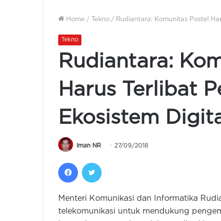
Home
/
Tekno
/
Rudiantara: Komunitas Postel Ha
Tekno
Rudiantara: Kom
Harus Terlibat
Ekosistem Digita
Iman NR
27/09/2018
Facebook
Twitter
Menteri Komunikasi dan Informatika Rud
telekomunikasi untuk mendukung pengem