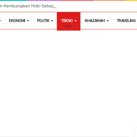
egon Kembangkan Hobi Sebagai Peluang Usaha
EKONOMI
POLITIK
TEKNO
KHAZANAH
TRAVELING