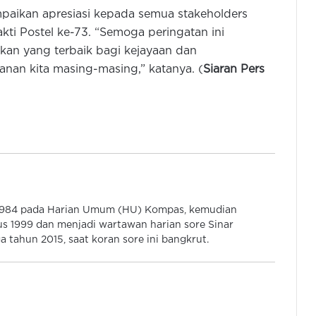
Wamen Komdigi Kunjungi IBM dan
paikan apresiasi kepada semua stakeholders
Plexal Innovation di London
kti Postel ke-73. “Semoga peringatan ini
an yang terbaik bagi kejayaan dan
anan kita masing-masing,” katanya. (
Siaran Pers
Gubernur Buka Gelar Teknologi
Tepat Guna Provinsi Banten
Baterai iPhone Cepat Habis? Begini
Atasinya Cukup Mudah
Cara Blokir Panggilan Spam
 1984 pada Harian Umum (HU) Kompas, kemudian
WhatsApp Tak Perlu APK Tambahan
s 1999 dan menjadi wartawan harian sore Sinar
 tahun 2015, saat koran sore ini bangkrut.
Imbas Tarif Impor, Apple Angkut 1,5
Juta IPhone dari India