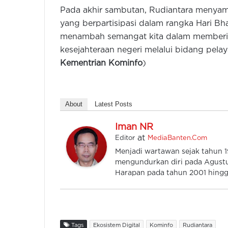
Pada akhir sambutan, Rudiantara menyam
yang berpartisipasi dalam rangka Hari Bha
menambah semangat kita dalam memberik
kesejahteraan negeri melalui bidang pelay
Kementrian Kominfo
)
About
Latest Posts
Iman NR
at
Editor
MediaBanten.Com
Menjadi wartawan sejak tahun
mengundurkan diri pada Agustu
Harapan pada tahun 2001 hingga
Tags
Ekosistem Digital
Kominfo
Rudiantara