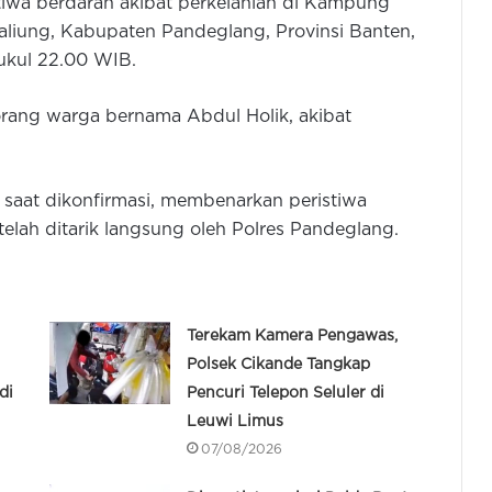
tiwa berdarah akibat perkelahian di Kampung
liung, Kabupaten Pandeglang, Provinsi Banten,
ukul 22.00 WIB.
eorang warga bernama Abdul Holik, akibat
saat dikonfirmasi, membenarkan peristiwa
telah ditarik langsung oleh Polres Pandeglang.
Terekam Kamera Pengawas,
Polsek Cikande Tangkap
di
Pencuri Telepon Seluler di
Leuwi Limus
07/08/2026