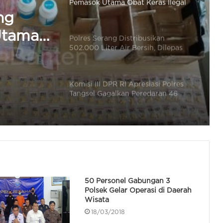
502.000 Liter Air Bersih, Dilepas
Kapolda Banten
usikan
Komisi III DPR RI Apresiasi Polres
sih,
Tangsel Gagalkan Peredaran 46
ten
Juta Obat Keras Ilegal
ng
Kapolres Serang Perkuat
Pencegahan Kebakaran Hutan dan
Utama
Lahan
Kapolda Banten Ajak Warga
Kibarkan Bendera Merah Putih
Selama Bulan Agustus
Pemkot dan Polres Cilegon Perkuat
50 Personel Gabungan 3
Kesiapsigaan Hadapi Kebakaran
Polsek Gelar Operasi di Daerah
dan Dampak Kekeringan
Wisata
18/03/2018
Polres Tangsel Musnahkan 46 Juta