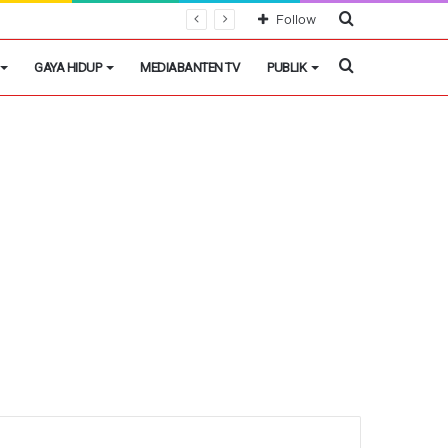
Cari
Follow
Berita
Cari
GAYA HIDUP
MEDIABANTEN TV
PUBLIK
Berita