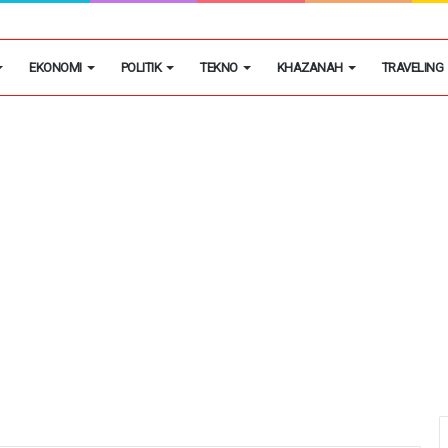
an Lahan Tidur Untuk Perkuat Kemandirian Pangan
EKONOMI
POLITIK
TEKNO
KHAZANAH
TRAVELING