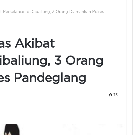
 Perkelahian di Cibaliung, 3 Orang Diamankan Polres
as Akibat
ibaliung, 3 Orang
es Pandeglang
75