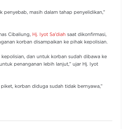
uk penyebab, masih dalam tahap penyelidikan,”
as Cibaliung,
Hj. Iyot Sa’diah
saat dikonfirmasi,
anan korban disampaikan ke pihak kepolisian.
k kepolisian, dan untuk korban sudah dibawa ke
tuk penanganan lebih lanjut,” ujar Hj. Iyot
Kapolda Banten Ajak Warga
Kibarkan Bendera Merah Putih
Selama Bulan Agustus
s piket, korban diduga sudah tidak bernyawa,”
Pemkot dan Polres Cilegon Perkuat
Kesiapsigaan Hadapi Kebakaran
dan Dampak Kekeringan
Polres Tangsel Musnahkan 46 Juta
Obat Keras Ilegal Daftar G Dari