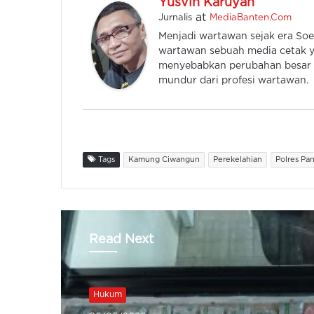
Yusvin Karuyan
at
Jurnalis
MediaBanten.Com
Menjadi wartawan sejak era Soe
wartawan sebuah media cetak y
menyebabkan perubahan besar k
mundur dari profesi wartawan.
Tags
Kamung Ciwangun
Perekelahian
Polres Pa
Read Next
Hukum