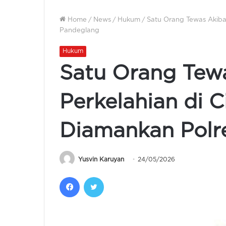
Home
/
News
/
Hukum
/
Satu Orang Tewas Akibat
Pandeglang
Hukum
Satu Orang Tew
Perkelahian di C
Diamankan Polr
Yusvin Karuyan
24/05/2026
Facebook
Twitter