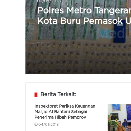
06/08/2026
Hukum
06/08/2026
Polres Serang Distrib
502.000 Liter Air Ber
Dilepas Kapolda Ban
Polres Metro Tangera
Kota Buru Pemasok 
Obat Keras Ilegal di
Kosambi
Berita Terkait:
Inspektorat Periksa Keuangan
Masjid Al Bantani Sebagai
Penerima Hibah Pemprov
04/01/2018