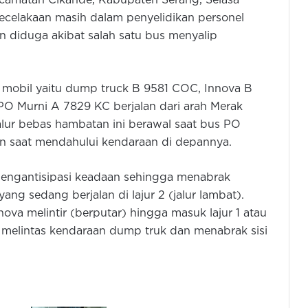
amatan Cikande, Kabupaten Serang, Selasa
ecelakaan masih dalam penyelidikan personel
n diduga akibat salah satu bus menyalip
t mobil yaitu dump truck B 9581 COC, Innova B
O Murni A 7829 KC berjalan dari arah Merak
alur bebas hambatan ini berawal saat bus PO
 saat mendahului kendaraan di depannya.
t mengantisipasi keadaan sehingga menabrak
yang sedang berjalan di lajur 2 (jalur lambat).
ova melintir (berputar) hingga masuk lajur 1 atau
tu melintas kendaraan dump truk dan menabrak sisi