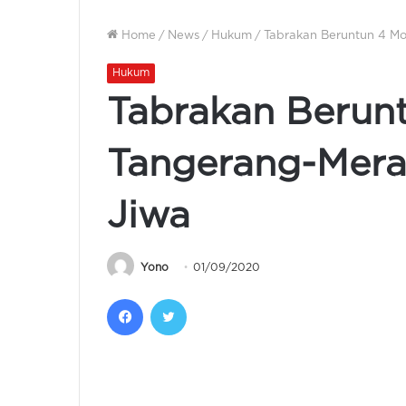
Home
/
News
/
Hukum
/
Tabrakan Beruntun 4 Mo
Hukum
Tabrakan Berunt
Tangerang-Mera
Jiwa
Yono
01/09/2020
Facebook
Twitter