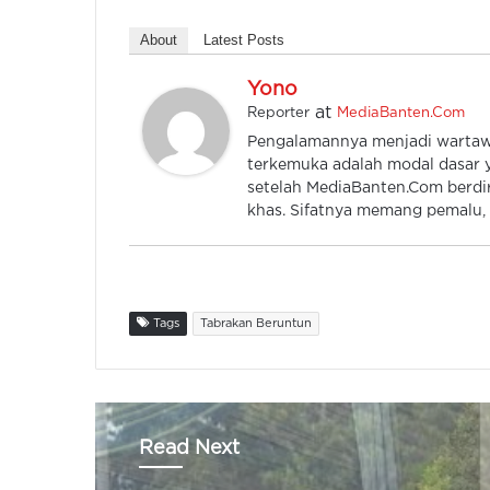
About
Latest Posts
Yono
at
Reporter
MediaBanten.Com
Pengalamannya menjadi wartawan
terkemuka adalah modal dasar y
setelah MediaBanten.Com berdiri
khas. Sifatnya memang pemalu, k
Tags
Tabrakan Beruntun
Read Next