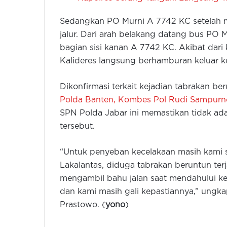
Sedangkan PO Murni A 7742 KC setelah me
jalur. Dari arah belakang datang bus P
bagian sisi kanan A 7742 KC. Akibat dar
Kalideres langsung berhamburan keluar k
Dikonfirmasi terkait kejadian tabrakan be
Polda Banten, Kombes Pol Rudi Sampurn
SPN Polda Jabar ini memastikan tidak ad
tersebut.
“Untuk penyeban kecelakaan masih kami sel
Lakalantas, diduga tabrakan beruntun ter
mengambil bahu jalan saat mendahului ken
dan kami masih gali kepastiannya,” ungk
Prastowo. (
yono
)