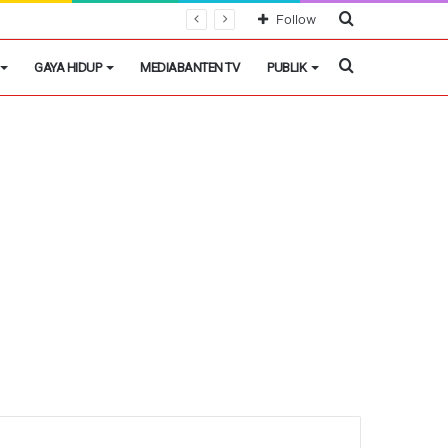
Cari
Follow
Berita
Cari
GAYA HIDUP
MEDIABANTEN TV
PUBLIK
Berita