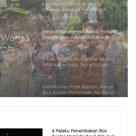
Selama Bulan Agustus
Pemkot dan Polres Cilegon Perkuat
Kesiapsigaan Hadapi Kebakaran
dan Dampak Kekeringan
legon
Polres Tangsel Musnahkan 46 Juta
Obat Keras Ilegal Daftar G Dari
n
Hasil Pengungkap Kasus
Kabidhumas Poda Banten: Warga
Bisa Ajukan Permintaan Air Bersih
Via Call Center Polri 110
Polres Tangsel Diminta Tangani
Dugaan Penipuan Tangsel Fun Run
& Walk, Tak Perlu Tunggu Aduan
Menteri Pertanian: Satgas Pangan
4 Pelaku Penembakan Bos
Sudah Tetapkan 39 Tersangka dari