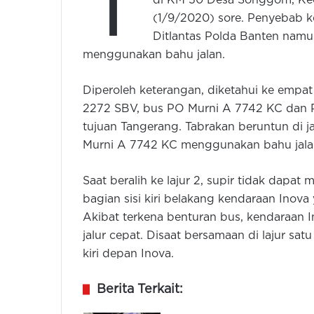
T
di KM 50 Desa Songgom, Kec
(1/9/2020) sore. Penyebab k
Ditlantas Polda Banten namu
menggunakan bahu jalan.
Diperoleh keterangan, diketahui ke empa
2272 SBV, bus PO Murni A 7742 KC dan P
tujuan Tangerang. Tabrakan beruntun di j
Murni A 7742 KC menggunakan bahu jalan
Saat beralih ke lajur 2, supir tidak dapa
bagian sisi kiri belakang kendaraan Inova 
Akibat terkena benturan bus, kendaraan In
jalur cepat. Disaat bersamaan di lajur sa
kiri depan Inova.
Berita Terkait: