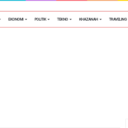
masok Utama Obat Keras Ilegal di Kosambi
EKONOMI
POLITIK
TEKNO
KHAZANAH
TRAVELING