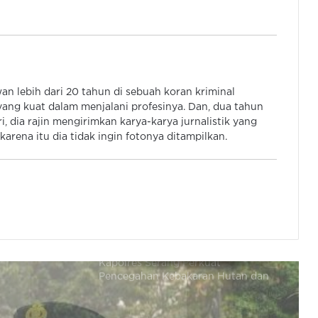
Polda dan Pemprov Banten Bentuk
Satgas Terpadu Cegah kebakaran di
TPA Sampah
 lebih dari 20 tahun di sebuah koran kriminal
Polsek Ciruas Beri Bantuan Ke
ang kuat dalam menjalani profesinya. Dan, dua tahun
Margani yang Rumahnya Hangus
, dia rajin mengirimkan karya-karya jurnalistik yang
Terbakar
arena itu dia tidak ingin fotonya ditampilkan.
Polri Mutasi 145 Pati dan Pamen,
Termasuk Brigjen Untung Jadi
Kadivhubinter
Kapolres Serang Perkuat
Pencegahan Kebakaran Hutan dan
Lahan
Kapolda Banten Ajak Warga
Kibarkan Bendera Merah Putih