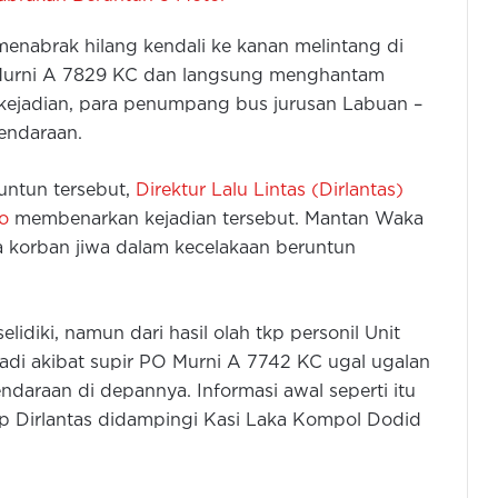
nabrak hilang kendali ke kanan melintang di
O Murni A 7829 KC dan langsung menghantam
i kejadian, para penumpang bus jurusan Labuan –
endaraan.
runtun tersebut,
Direktur Lalu Lintas (Dirlantas)
o
membenarkan kejadian tersebut. Mantan Waka
a korban jiwa dalam kecelakaan beruntun
idiki, namun dari hasil olah tkp personil Unit
Polres Tangsel Diminta Tangani
jadi akibat supir PO Murni A 7742 KC ugal ugalan
Dugaan Penipuan Tangsel Fun Run
& Walk, Tak Perlu Tunggu Aduan
daraan di depannya. Informasi awal seperti itu
ap Dirlantas didampingi Kasi Laka Kompol Dodid
Menteri Pertanian: Satgas Pangan
Sudah Tetapkan 39 Tersangka dari
38 Kasus Perberasan