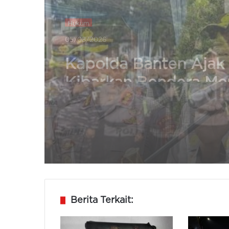
Hukum
05/08/2026
Pemkot dan Polres Ci
Perkuat Kesiapsigaan
Hadapi Kebakaran da
Dampak Kekeringan
Berita Terkait: