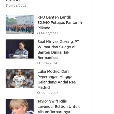
07/05/2022
KPU Banten Lantik
32.940 Petugas Pantarlih
Pilkada
24/06/2024
Soal Minyak Goreng, PT
Wilmar dan Selago di
Banten Dinilai Tak
Bermanfaat
19/07/2024
Luka Modric: Dari
Peperangan Hingga
Gelandang Andal Real
Madrid
22/02/2024
Taylor Swift Rilis
Lavender Edition Untuk
Album Terbarunya