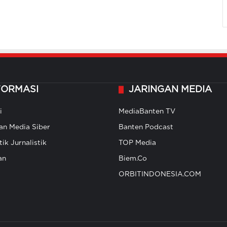
FORMASI
JARINGAN MEDIA
i
MediaBanten TV
n Media Siber
Banten Podcast
ik Jurnalistik
TOP Media
an
Biem.Co
ORBITINDONESIA.COM