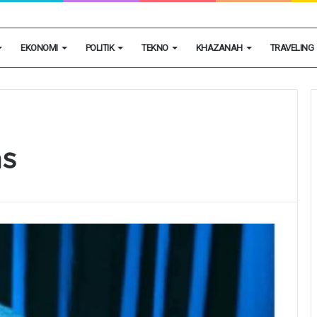
aku Kekerasan dan Penghasulan Saat Demo di PT Pemi
EKONOMI
POLITIK
TEKNO
KHAZANAH
TRAVELING
as