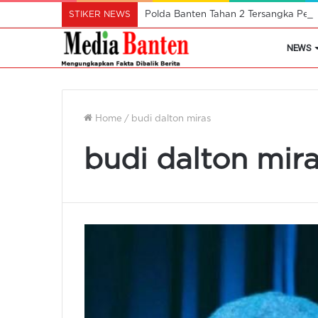
STIKER NEWS
Polda Banten Tahan 2 Tersangka Pel
NEWS
Home
/
budi dalton miras
budi dalton mir