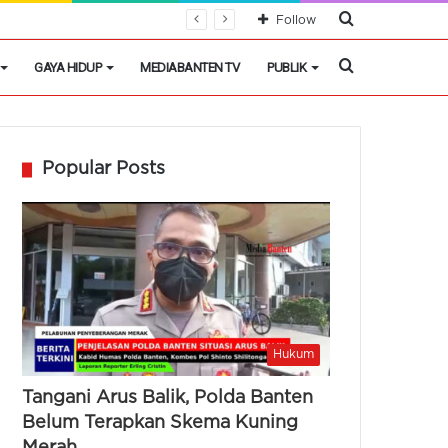
Cari
Follow
Berita
Cari
GAYA HIDUP
MEDIABANTEN TV
PUBLIK
Berita
Popular Posts
Hukum
Tangani Arus Balik, Polda Banten
Belum Terapkan Skema Kuning
Merah