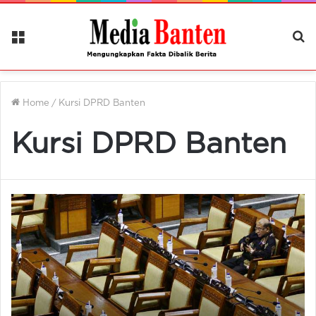
Menu
Ca
Be
Home
/
Kursi DPRD Banten
Kursi DPRD Banten