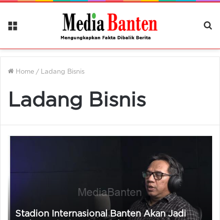
Menu
Ca
Be
Home
/
Ladang Bisnis
Ladang Bisnis
Stadion Internasional Banten Akan Jadi