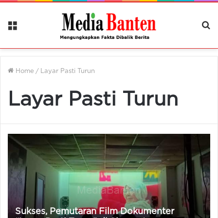
Menu
Ca
Be
Home
/
Layar Pasti Turun
Layar Pasti Turun
Sukses, Pemutaran Film Dokumenter