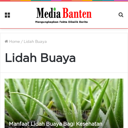
Menu
Ca
Be
Home
/
Lidah Buaya
Lidah Buaya
Manfaat Lidah Buaya Bagi Kesehatan