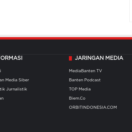
FORMASI
JARINGAN MEDIA
i
MediaBanten TV
n Media Siber
Banten Podcast
ik Jurnalistik
TOP Media
an
Biem.Co
ORBITINDONESIA.COM