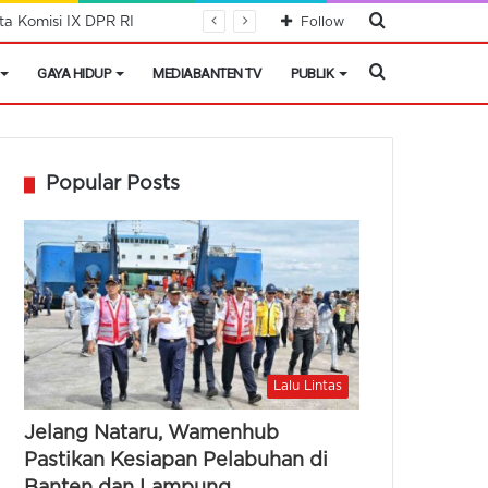
Cari
a Komisi IX DPR RI
Follow
Berita
Cari
GAYA HIDUP
MEDIABANTEN TV
PUBLIK
Berita
Popular Posts
Lalu Lintas
Jelang Nataru, Wamenhub
Pastikan Kesiapan Pelabuhan di
Banten dan Lampung