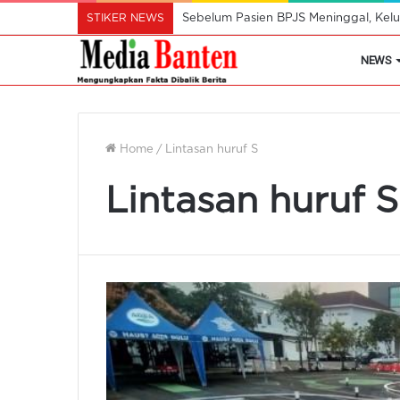
STIKER NEWS
Sebelum Pasien BPJS Meninggal, Kelu
NEWS
Home
/
Lintasan huruf S
Lintasan huruf S