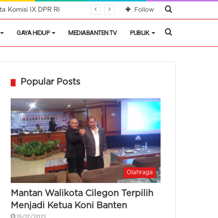
Cari
a Komisi IX DPR RI
Follow
Berita
Cari
GAYA HIDUP
MEDIABANTEN TV
PUBLIK
Berita
Popular Posts
Olahraga
Mantan Walikota Cilegon Terpilih
Menjadi Ketua Koni Banten
15/12/2021