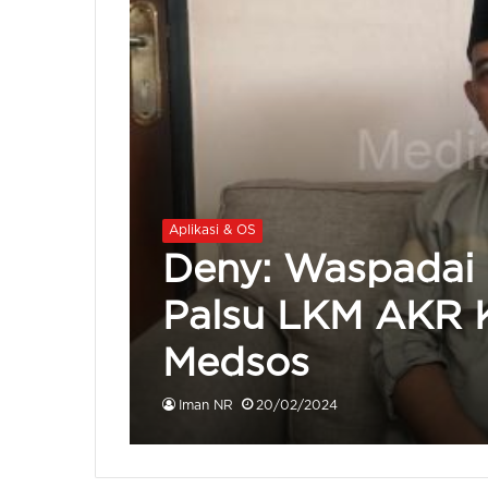
Aplikasi & OS
Deny: Waspadai
Palsu LKM AKR 
Medsos
Iman NR
20/02/2024