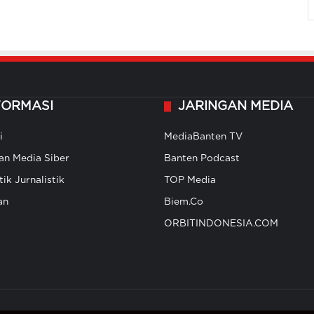
FORMASI
JARINGAN MEDIA
i
MediaBanten TV
n Media Siber
Banten Podcast
ik Jurnalistik
TOP Media
an
Biem.Co
ORBITINDONESIA.COM