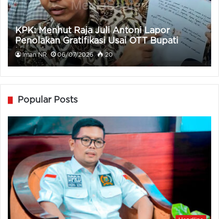
KPK: Menhut Raja Juli Antoni Lapor
Penolakan Gratifikasi Usai OTT Bupati
Kuansing
Iman NR
06/07/2026
20
Popular Posts