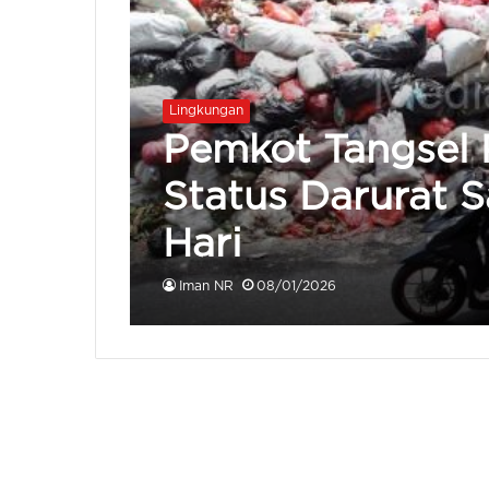
Lingkungan
Pemkot Tangsel 
Status Darurat 
Hari
Iman NR
08/01/2026