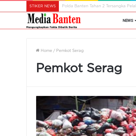
STIKER NEWS
Istri Wali Kota Ajak Perempuan Cil
NEWS
Home
/
Pemkot Serag
Pemkot Serag