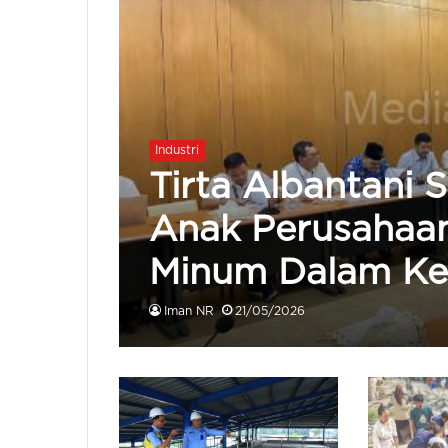
Industri
Tirta Albantani 
Anak Perusahaan 
Minum Dalam K
Iman NR
21/05/2026