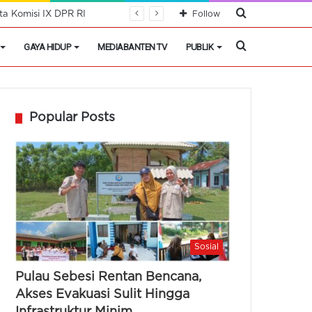
Cari
a Komisi IX DPR RI
Follow
Berita
Cari
GAYA HIDUP
MEDIABANTEN TV
PUBLIK
Berita
Popular Posts
Sosial
Pulau Sebesi Rentan Bencana,
Akses Evakuasi Sulit Hingga
Infrastruktur Minim