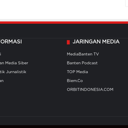
FORMASI
JARINGAN MEDIA
i
MediaBanten TV
n Media Siber
Banten Podcast
ik Jurnalistik
TOP Media
an
Biem.Co
ORBITINDONESIA.COM