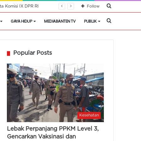
Cari
a Komisi IX DPR RI
Follow
Berita
Cari
GAYA HIDUP
MEDIABANTEN TV
PUBLIK
Berita
Popular Posts
Kesehatan
Lebak Perpanjang PPKM Level 3,
Gencarkan Vaksinasi dan