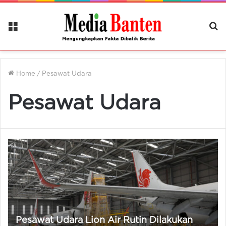
Menu
Ca
Be
Home
/
Pesawat Udara
Pesawat Udara
Pesawat Udara Lion Air Rutin Dilakukan