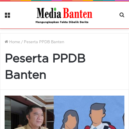
Menu
Ca
Be
Home
/
Peserta PPDB Banten
Peserta PPDB
Banten