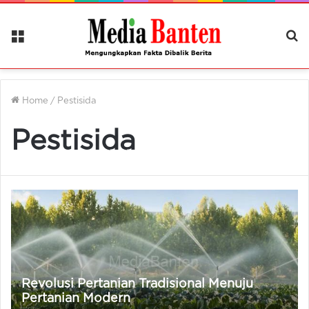
Menu
Ca
Be
Home
/
Pestisida
Pestisida
Revolusi Pertanian Tradisional Menuju
Pertanian Modern