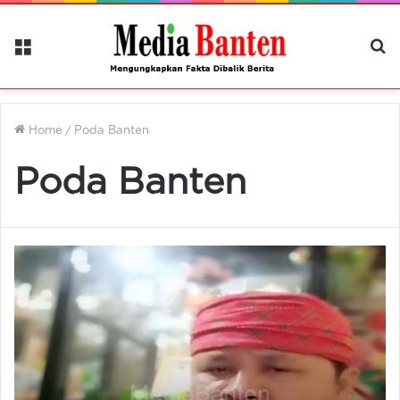
Menu
Ca
Be
Home
/
Poda Banten
Poda Banten