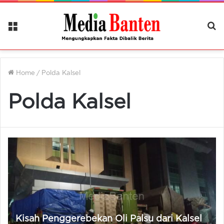
Menu
Ca
Be
Home
/
Polda Kalsel
Polda Kalsel
Kisah Penggerebekan Oli Palsu dari Kalsel