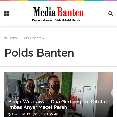
Menu
Ca
Be
Home
/
Polds Banten
Polds Banten
Banjir Wisatawan, Dua Gerbang Tol Ditutup
Imbas Anyer Macet Parah
Iman NR
15/05/2021
40