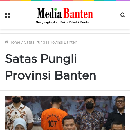
Menu
Ca
Be
Home
/
Satas Pungli Provinsi Banten
Satas Pungli
Provinsi Banten