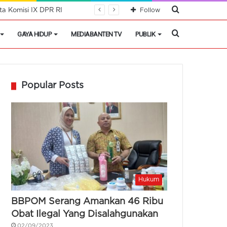
Cari
a Komisi IX DPR RI
Follow
Berita
Cari
GAYA HIDUP
MEDIABANTEN TV
PUBLIK
Berita
Popular Posts
Hukum
BBPOM Serang Amankan 46 Ribu
Obat Ilegal Yang Disalahgunakan
02/09/2023