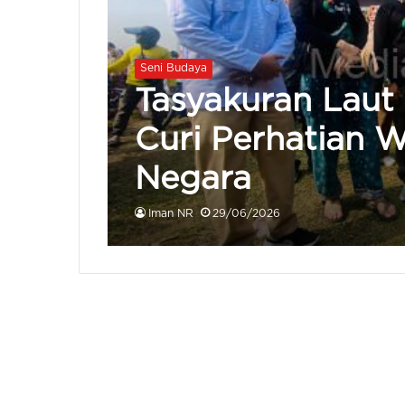
Seni Budaya
Tasyakuran Laut
Curi Perhatian 
Negara
Iman NR
29/06/2026