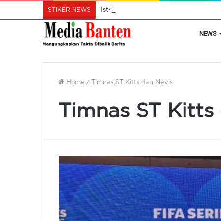
STIKER NEWS
Istri Wali Kota Ajak Perempuan Cil
NEWS
Home
/
Timnas ST Kitts dan Nevis
Timnas ST Kitts