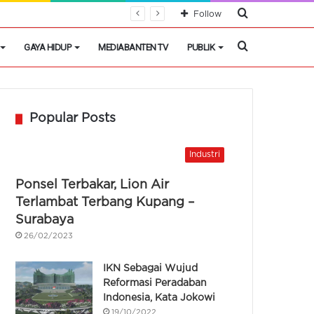
Cari
Follow
Berita
Cari
GAYA HIDUP
MEDIABANTEN TV
PUBLIK
Berita
Popular Posts
Industri
Ponsel Terbakar, Lion Air
Terlambat Terbang Kupang –
Surabaya
26/02/2023
IKN Sebagai Wujud
Reformasi Peradaban
Indonesia, Kata Jokowi
19/10/2022